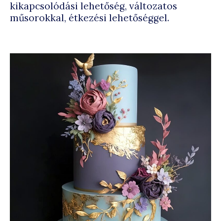
kikapcsolódási lehetőség, változatos
műsorokkal, étkezési lehetőséggel.