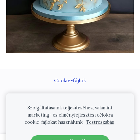
Cookie-fájlok
Az oldal a világ legkönnyebben használható
weboldalkészítőjével, a
Mozellóval
készült.
Szolgáltatásaink teljesítéséhez, valamint
marketing- és élményfejlesztési célokra
cookie-fájlokat használunk.
Testreszabás